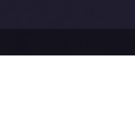
Než pošl