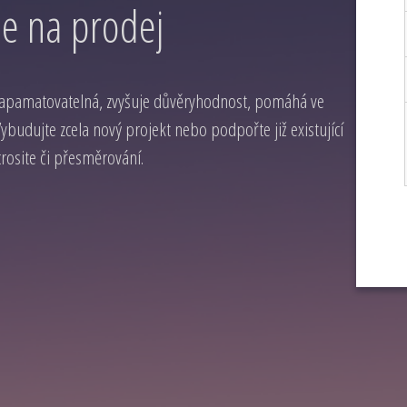
e na prodej
zapamatovatelná, zvyšuje důvěryhodnost, pomáhá ve
budujte zcela nový projekt nebo podpořte již existující
osite či přesměrování.