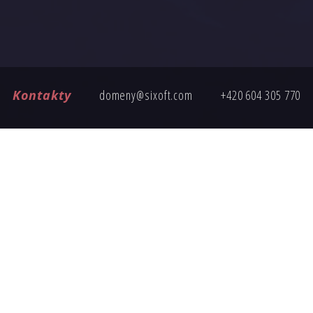
Kontakty
domeny@sixoft.com
+420 604 305 770
ČASTÉ DOTAZY
ete poptávku, tady jsou odpovědi na nejčastější otázky k nákup
Jak probíhá převod domény?
Je cena domény pevná?